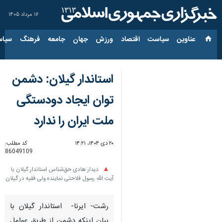
۱۶ مرداد ۱۴۰۵
عناوین‌
سیاست
اقتصاد
ورزش
جهان
جامعه
فرهنگ
سیاس
استاندار گیلان: دشمن
توان ایجاد دودستگی
ملت ایران را ندارد
۲۰ دی ۱۴۰۴، ۱۴:۲۱
کد مطلب:
86049109
دیدار هادی حق‌شناس استاندار گیلان با
آیت الله رسول فلاحتی نماینده ولی فقیه در گیلان
رشت- ایرنا- استاندار گیلان با
بیان اینکه دشمن از طریق عوامل