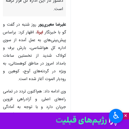
قزوین - ایرنا - مدیرکل راهداری و
حمل و نقل جاده‌ای قزوین گفت:
۱۷ راه روستایی به علت بارش برف
مسدود و عملیات بازگشایی
مسیرهای ارتباطی نیز از امروز در
دستور کار این اداره کل قرار گرفته
است.
علیرضا معیری‌پور
روز شنبه در گفت و
گو با خبرنگار
ایرنا
، اظهار کرد: براساس
پیش‌بینی‌های به عمل آمده از سوی
اداره کل هواشناسی، بارش‌ برف و
کولاک شدید از نخستین ساعات
بامداد امروز در مناطق کوهستانی، به
ویژه در گردنه‌های آوج، کوهین و
♿︎
×
رودبار الموت آغاز شده است.