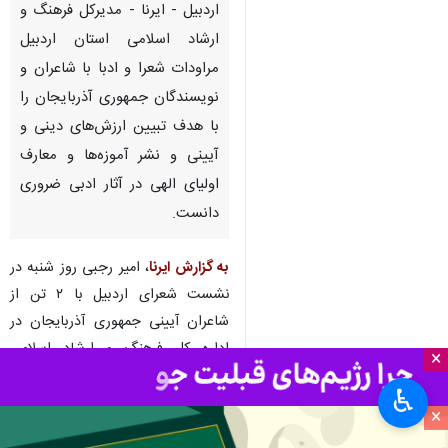
اردبیل - ایرنا - مدیرکل فرهنگ و
ارشاد اسلامی استان اردبیل
مراودات شعرا و ادبا با شاعران و
نویسندگان جمهوری آذربایجان را
با هدف تبیین ارزش‌های دینی و
آیینی و نشر آموزه‌ها و معارف
اولیای الهی در آثار ادبی ضروری
دانست.
به گزارش ایرنا
، امیر رجبی روز شنبه در
نشست شعرای اردبیل با ۲ تن از
شاعران آیینی جمهوری آذربایجان در
اداره کل فرهنگ و ارشاد اسلامی
×
اردبیل اظهار کرد: اشتراکات دینی،
♿︎
زبانی و آیینی مردم استان اردبیل با
×
جمهوری آذربایجان ایجاب می‌کند که