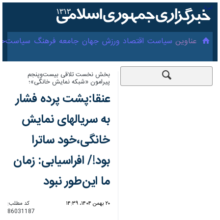
۱۶ مرداد ۱۴۰۵
عناوین‌
سیاست
اقتصاد
ورزش
جهان
جامعه
فرهنگ
سیاست
بخش نخست تلاقی بیست‌وپنجم پیرامون
«شبکه نمایش خانگی»؛
عنقا:پشت پرده فشار به
سریالهای نمایش
خانگی،خود ساترا بود!/
افراسیابی: زمان ما
این‌طور نبود
۲۰ بهمن ۱۴۰۴، ۱۴:۳۹
کد مطلب:
86031187