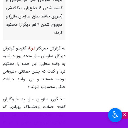
پایگاه سازمان ملل در سودان و
کشته شدن ۶ صلح‌بان بنگلادشی
(نیروی حافظ صلح سازمان ملل) و
مجروح شدن ۹ نفر دیگر را محکوم
کردند.
به گزارش خبرنگار
ایرنا
، آنتونیو گوترش
دبیرکل سازمان ملل متحد روز دوشنبه
به وقت محلی، این حمله را محکوم
کرد و گفت که چنین حملاتی «غیرقابل
توجیه هستند و می توانند جنایات
جنگی محسوب شوند.»
سخنگوی سازمان ملل به خبرنگاران
گفت: حملات وحشتناک پهپادی که
♿︎
×
پایگاه صلح‌بانان سازمان ملل در
کادوگلی، کوردوفان جنوبی را در ۱۳