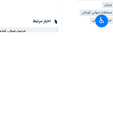
ورزش
مسابقات جهاني كوراش
♿︎
خراسان شمالی
اخبار مرتبط
خراسان‌شمالی آماده 
×
بجنورد- ایرنا- سرپرست
نفرات برتر کوراش 
بجنورد- ایرنا- نفرات 
بجنورد مسابقات کورا
بجنورد- ایرنا- دبیر انجمن کور