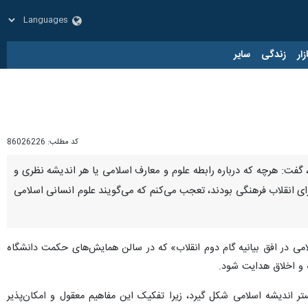
زار
زندگی
سایر
کد مطلب:
86026226