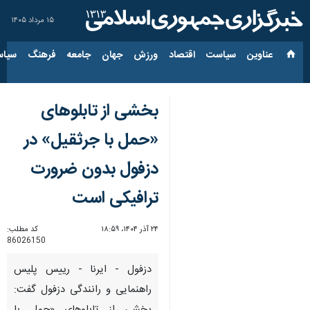
۱۵ مرداد ۱۴۰۵
عناوین‌
سیاست
اقتصاد
ورزش
جهان
جامعه
فرهنگ
سیاس
بخشی از تابلوهای
«حمل با جرثقیل» در
دزفول بدون ضرورت
ترافیکی است
۲۴ آذر ۱۴۰۴، ۱۸:۵۹
کد مطلب:
86026150
دزفول - ایرنا - رییس پلیس
راهنمایی و رانندگی دزفول گفت: