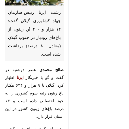
رشت - ایرنا - رییس سازمان جهاد
کشاورزی گیلان گفت: ۱۴ هزار و
۴۰۰ تُن زیتون از باغ‌های رودبار در
جنوب گیلان (معادل ۸۰ درصد)
برداشت شده‌ است.
صالح محمدی
عصر دوشنبه در گفت و
گو با خبرنگار
ایرنا
اظهار کرد: گیلان با ۹
هزار و ۶۳۴ هکتار باغ زیتون رتبه
سوم کشوری را به خود اختصاص
داده‌ است و ۱۳ درصد باغ‌های زیتون
کشور در این استان قرار دارد.
×
وی بیان کرد: سطح زیر کشت بارور
♿︎
×
زیتون در گیلان، ۹ هزار و ۴۶۰ هکتار
است و پیش بینی می‌شود امسال ۱۸