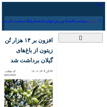
۱۷ مرداد ۱۴۰۵
عناوین‌
سیاست
اقتصاد
ورزش
جهان
جامعه
فرهنگ
افزون بر ۱۴ هزار تُن
زیتون از باغ‌های گیلان
برداشت شد
۲۴ آذر ۱۴۰۴، ۱۶:۰۶
کد مطلب:
86025859