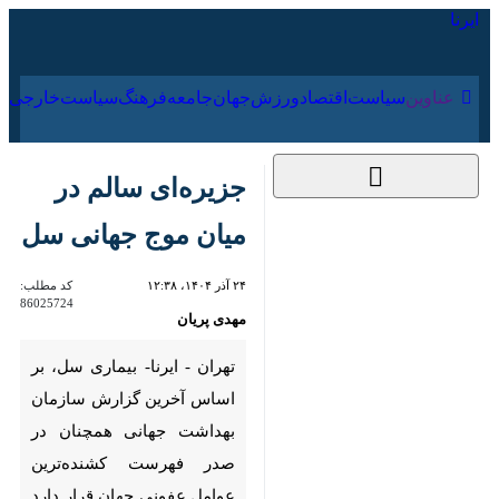
۱۶ مرداد ۱۴۰۵
عناوین‌
سیاست
اقتصاد
ورزش
جهان
جامعه
فرهنگ
سیا
جزیره‌ای سالم در میان
موج جهانی سل
۲۴ آذر ۱۴۰۴، ۱۲:۳۸
کد مطلب:
86025724
مهدی پریان
تهران - ایرنا- بیماری سل، بر
اساس آخرین گزارش سازمان
بهداشت جهانی همچنان در صدر
فهرست کشنده‌ترین عوامل عفونی
جهان قرار دارد و سالانه جان حدود