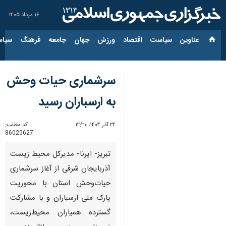
۱۶ مرداد ۱۴۰۵
عناوین‌
سیاست
اقتصاد
ورزش
جهان
جامعه
فرهنگ
سیاس
سرشماری حیات وحش
به ارسباران رسید
۲۴ آذر ۱۴۰۴، ۱۲:۳۰
کد مطلب:
86025627
تبریز- ایرنا- مدیرکل محیط زیست
آذربایجان شرقی از آغاز سرشماری
حیات‌وحش استان با محوریت
پارک ملی ارسباران و با مشارکت
گسترده همیاران محیط‌زیست،