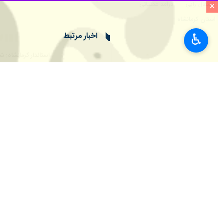
×
♿︎
کرمانشاه- ایرنا- معاون هماهنگی امور
کمک کنند.
به گزارش ایرنا
؛
طهماسب نجفی
عصر شنبه 
بسیار جدی مدیریت ارشد استان است.
وی افزود: در همین راستا طرح های سرما
معاون هماهنگی امور عمرانی استاندار ک
وی تصریح کرد: بسیاری از شهرهای استان
پروژه‌های بومگردی و خدماتی به افزایش 
معاون هماهنگی امور عمرانی استانداری 