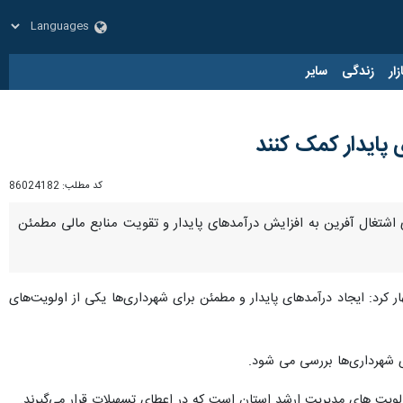
زار
زندگی
سایر
 پایدار کمک کنند
کد مطلب:
86024182