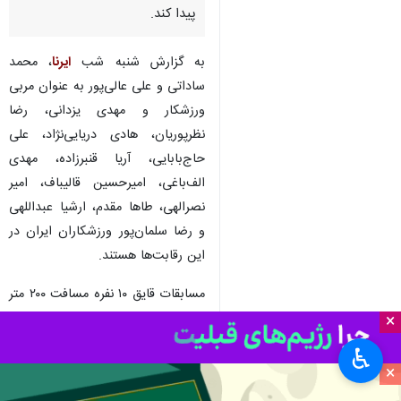
پیدا کند.
به گزارش شنبه شب
ایرنا
، محمد
ساداتی و علی عالی‌پور به عنوان مربی
ورزشکار و مهدی یزدانی، رضا
نظرپوریان، هادی دریایی‌نژاد، علی
حاج‌بابایی، آریا قنبرزاده، مهدی
الف‌باغی، امیرحسین قالیباف، امیر
نصرالهی، طاها مقدم، ارشیا عبداللهی
و رضا سلمان‌پور ورزشکاران ایران در
این رقابت‌ها هستند.
مسابقات قایق ١٠ نفره مسافت ٢٠٠ متر
با حضور ٢۴ قایق انجام شد و تیم
×
ایران پس از رقابت در دور مقدماتی و
♿︎
نیمه‌نهایی، در فینال جایگاه قهرمانی را
×
به دست آورد.