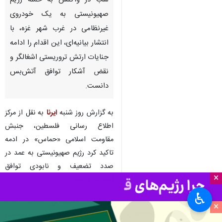
شب در واکنش به حمله رژیم
صهیونیستی به یک خودروی
غیرنظامی در غرب شهر غزه، با
انتشار بیانیه‌ای، این اقدام را ادامه
جنایات ارتش تروریستی اشغالگر و
نقض آشکار توافق آتش‌بس
دانست.
به گزارش روز شنبه
ایرنا
به نقل از مرکز
اطلاع رسانی فلسطین، جنبش
مقاومت اسلامی «حماس» در ادمه
تاکید کرد رژیم صهیونیستی به عمد در
صدد تضعیف و نابودی توافق
×
آتش‌بس است.
♿︎
در بیانیه مطبوعاتی حماس آمده
×
است: ادامه جنایات ارتش تروریستی