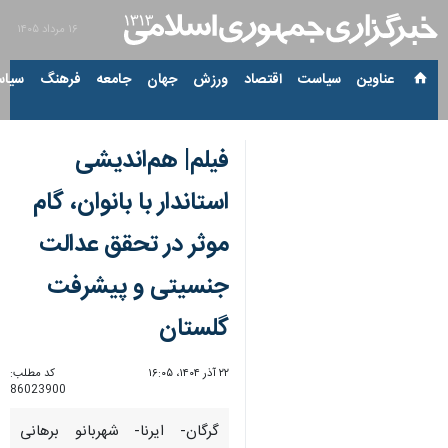
۱۶ مرداد ۱۴۰۵
عناوین‌
سیاست
اقتصاد
ورزش
جهان
جامعه
فرهنگ
سیاس
فیلم| هم‌اندیشی
استاندار با بانوان، گام
موثر در تحقق عدالت
جنسیتی و پیشرفت
گلستان
۲۲ آذر ۱۴۰۴، ۱۶:۰۵
کد مطلب:
86023900
گرگان- ایرنا- شهربانو برهانی