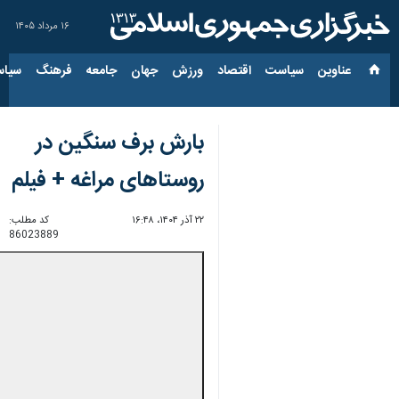
۱۶ مرداد ۱۴۰۵
عناوین‌
سیاست
اقتصاد
ورزش
جهان
جامعه
فرهنگ
سیاس
بارش برف سنگین در
روستاهای مراغه + فیلم
۲۲ آذر ۱۴۰۴، ۱۶:۴۸
کد مطلب:
86023889
Unmute
Settings
PIP
Enter
Download
دریافت
2 MB
fullscreen