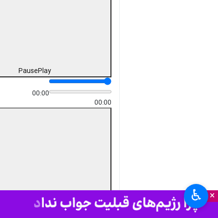
مراغه- ایرنا- بارش سنگین برف از
ساعات ظهر امروز/ شنبه/ در
نواحی کوهستانی جنوب
آذربایجان شرقی و روستاهای
شهرستان مراغه آغاز شده و هم
اکنون ادامه دارد که منجر به
سفیدپوش شدن کامل آبادی های
دامنه ارتفاعات سهند شده است.
به گزارش روز شنبه
ایرنا
، بارش ها در
شهرستان مراغه که از بامداد امروز آغاز
شده است ابتدا به صورت باران بود
که با کاهش دما به خصوص در
نواحی کوهستانی و دامنه های سهند
این بارش ها از حدود ساعت یازده
♿︎
×
امروز به صورت برف بوده و به تدریج
بر شدت این بارش ها افزوده می