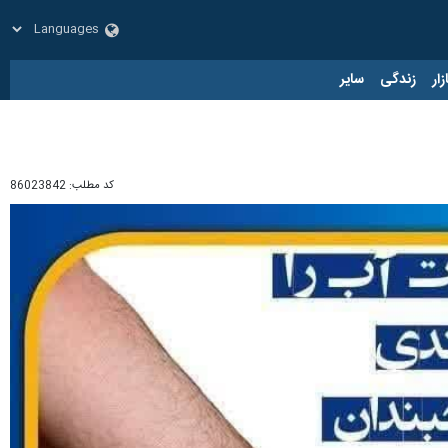
زار
زندگی
سایر
کد مطلب:
86023842