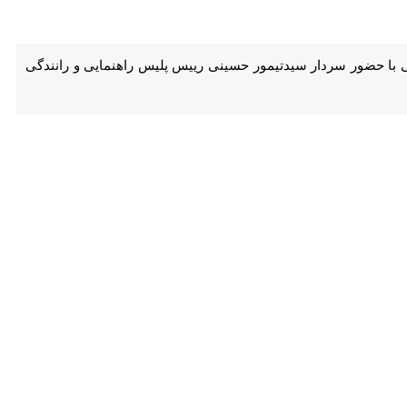
 حضور سردار سیدتیمور حسینی رییس پلیس راهنمایی و رانندگی فرماندهی
 این خودروها در مصاحبه با خبرنگاران اعلام کرد: واردات این خودروها با
سردار سیدتیمور حسینی بیان کرد: تنها خودروهای ساخت آمریکا مشمول این طرح نیست و به جز موضوع سن زیر پنج سال و زیر ۱۰۰ هزار کیلومتر، استثنایی برای شماره‌گذاری خودروهای خارجی
 اجرای نخستین مرحله از اجرایی شدن این آیین نامه در جزیره زیبای کیش
عزیز ایران از این امکان که توسط دولت ایجاد شده، بهره‌مند شوند.