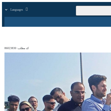
زار
زندگی
سایر
کد مطلب:
86023830