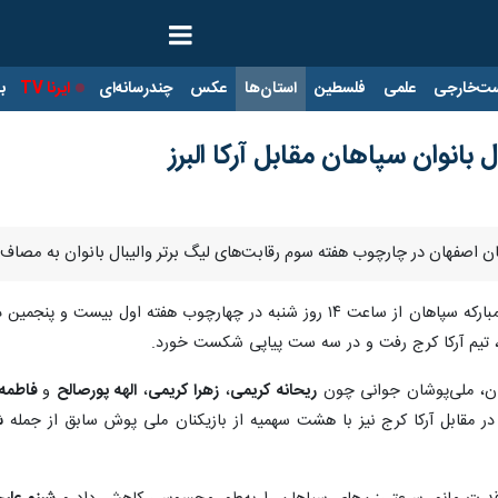
ت‌خارجی
علمی
فلسطین
استان‌ها
عکس
چندرسانه‌ای
ایرنا TV
با
انوان سپاهان مقابل آرکا البرز
هان اصفهان در چارچوب هفته سوم رقابت‌های لیگ‌ برتر والیبال بانوان به مصاف 
، تیم والیبال بانوان فولاد مبارکه سپاهان از ساعت ۱۴ روز شنبه در چها
رز، تیم آرکا کرج رفت و در سه ست پیاپی شکست خورد.
هان، ملی‌پوشان جوانی چون
ریحانه کریمی
،
زهرا کریمی
،
الهه پورصالح
و
فاطمه 
 در مقابل آرکا کرج نیز با هشت سهمیه از بازیکنان ملی پوش سابق از جمله
ش