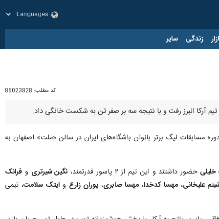
زار
زندگی
سایر
کد مطلب:
86023828
تیم آرکا البرز رفت و با نتیجه سه بر صفر تن به شکست خانگی داد.
رچوب هفته اول بیست و پنجمین دوره مسابقات لیگ برتر بانوان باشگاه‌های ایران در سالن «ملت» اصفهان به
خلیلی
حضور داشتند و این تیم از ۲ پاسور قدرتمند،
نگین شیرتری
و
فرانک
بنم علیخانی
،
مهسا کدخدا
،
مهسا صابری
،
پوران زارع
و
ایتک سلامت
، تیمی