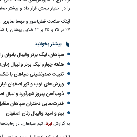
آرکا کرج با سرویس‌های هدفمند تیمی،
را در اختیار تیمش قرار داد و بیشتر حم
آیتک سلامت
قطرپاسور و
مهسا صابری
۲۷ بر ۲۵ و ۲۵ بر ۱۴ طلایی پوشان را شکست دهد.
بیشتر بخوانید
سپاهان، لیگ برتر والیبال بانوان را 
هفته چهارم لیگ برتر والیبال زنان؛
تثبیت صدرنشینی سپاهان با شکست تیم 
ورزش‌های توپ و تور اصفهان نیازم
×
ذوب‌آهن پیروز شهرآورد والیبال ا
قدرت‌نمایی دختران سپاهان مقابل
بیم و امید والیبال زنان اصفهان
به گزارش
ایرنا
، تیم سپاهان، در رقابت‌ه