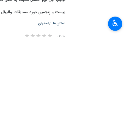
ترکیب این تیم امسال نسبت به فصل گذشت
×
بیست و پنجمین دوره مسابقات والیبال قهرمانی باشگاه‌های برتر زنان ایران
♿︎
استان‌ها
اصفهان
۱۰ نفر
برچسب‌ها
سپاهان اصفهان
البرز
کرج
تیم ملی والیبال زنان
سپاهان
والیبال
اصفهان
لیگ برتر والیبال
تیم والیبال سپاهان
اخبار مرتبط
سپاهان، لیگ برتر والی
اصفهان-ایرنا- تیم وال