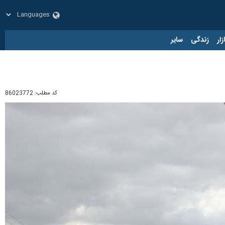
زار
زندگی
سایر
کد مطلب:
86023772