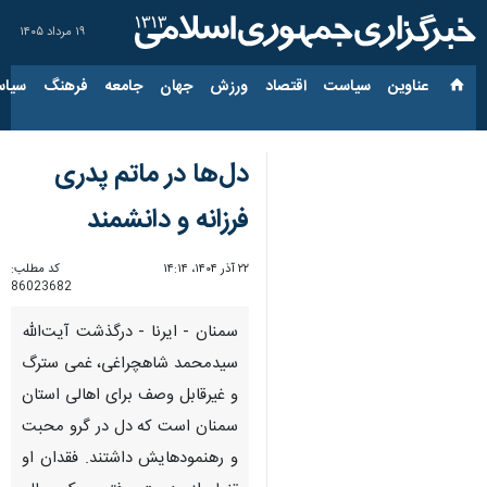
۱۹ مرداد ۱۴۰۵
عناوین‌
سیاست
اقتصاد
ورزش
جهان
جامعه
فرهنگ
سیاس
دل‌ها در ماتم پدری
فرزانه و دانشمند
۲۲ آذر ۱۴۰۴، ۱۴:۱۴
کد مطلب:
86023682
سمنان - ایرنا - درگذشت آیت‌الله
سیدمحمد شاهچراغی، غمی سترگ
و غیرقابل وصف برای اهالی استان
سمنان است که دل در گرو محبت
و رهنمودهایش داشتند. فقدان او