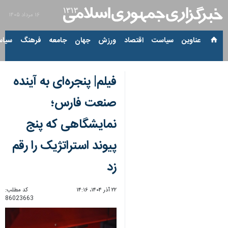
۱۶ مرداد ۱۴۰۵
عناوین‌
سیاست
اقتصاد
ورزش
جهان
جامعه
فرهنگ
سیاس
فیلم| پنجره‌ای به آینده
صنعت فارس؛
نمایشگاهی که پنج
پیوند استراتژیک را رقم
زد
۲۲ آذر ۱۴۰۴، ۱۴:۱۶
کد مطلب:
86023663