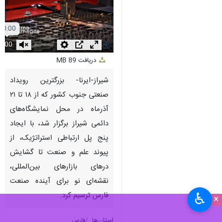
Unmute
Settings
PIP
Enter
Download
دریافت
89 MB
fullscreen
شیراز-ایرنا- بزرگترین رویداد
صنعتی جنوب کشور که از ۱۸ تا ۲۱
آذرماه در محل نمایشگاه‌های
دائمی شیراز برگزار شد، با ایجاد
پنج پل ارتباطی استراتژیک، از
پیوند علم و صنعت تا گشایش
درهای بازارهای بین‌المللی،
نقشه‌ای نو برای آینده صنعت
♿︎
فارس ترسیم کرد.
×
استان‌ها
فارس