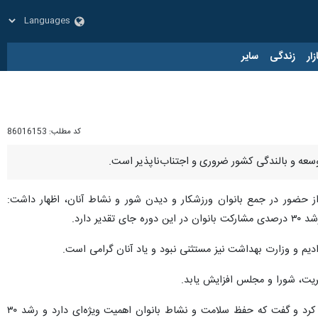
زار
زندگی
سایر
کد مطلب:
86016153