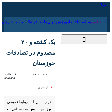
۱۷ مرداد ۱۴۰۵
عناوین‌
سیاست
اقتصاد
ورزش
جهان
جامعه
فرهنگ
سیاس
یک کشته و ۲۰ مصدوم
در تصادفات خوزستان
۱۴ آذر ۱۴۰۴، ۱۹:۳۷
کد مطلب:
86016064
آرشیوی
اهواز – ایرنا – روابط‌عمومی
اورژانس پیش‌بیمارستانی و
مدیریت حوادث دانشگاه علوم
پزشکی جندی‌شاپور اهواز از