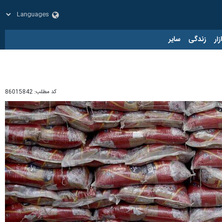
زار
زندگی
سایر
کد مطلب:
86015842