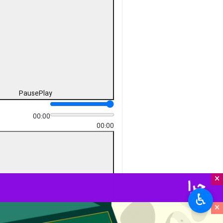
Pause
Play
00:00
00:00
×
♿︎
×