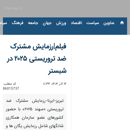
۱۷ مرداد ۱۴۰۵
عناوین‌
سیاست
اقتصاد
ورزش
جهان
جامعه
فرهنگ
سیاس
فیلم|رزمایش مشترک
ضد تروریستی ۲۰۲۵ در
شبستر
۱۴ آذر ۱۴۰۴، ۱۱:۳۳
کد مطلب:
86015737
تبریز-ایرنا-رزمایش مشترک ضد
تروریستی «سهند ۲۰۲۵» با حضور
کشورهای عضو سازمان همکاری
شانگهای شامل رزمایش یگان ها و