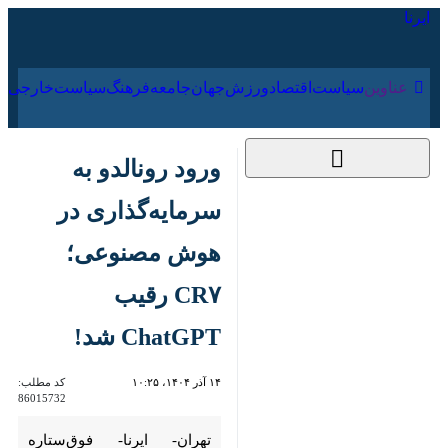
۱۵ مرداد ۱۴۰۵
عناوین‌
سیاست
اقتصاد
ورزش
جهان
جامعه
فرهنگ
ورود رونالدو به
سرمایه‌گذاری در
هوش مصنوعی؛ CR۷
رقیب ChatGPT شد!
۱۴ آذر ۱۴۰۴، ۱۰:۲۵
کد مطلب:
86015732
تهران- ایرنا- فوق‌ستاره پرتغالی
فوتبال جهان در تازه‌ترین فعالیت