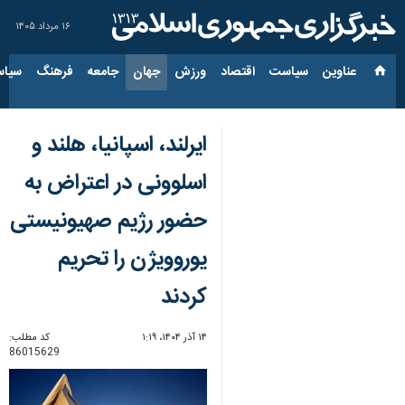
۱۶ مرداد ۱۴۰۵
عناوین‌
سیاست
اقتصاد
ورزش
جهان
جامعه
فرهنگ
سیاس
ایرلند، اسپانیا، هلند و
اسلوونی در اعتراض به
حضور رژیم صهیونیستی
یوروویژن را تحریم
کردند
۱۴ آذر ۱۴۰۴، ۱:۱۹
کد مطلب:
86015629