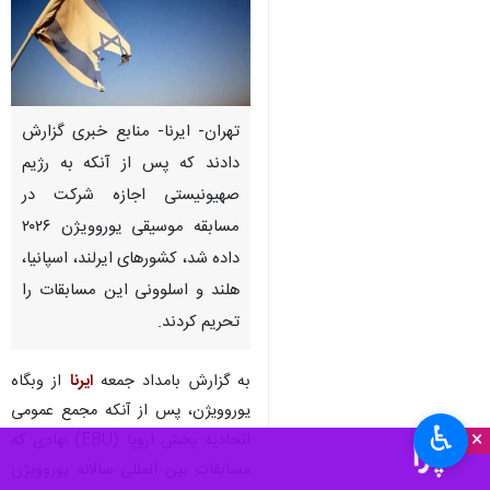
تهران- ایرنا- منابع خبری گزارش
دادند که پس از آنکه به رژیم
صهیونیستی اجازه شرکت در
مسابقه موسیقی یوروویژن ۲۰۲۶
داده شد، کشورهای ایرلند، اسپانیا،
هلند و اسلوونی این مسابقات را
تحریم کردند.
به گزارش بامداد جمعه
ایرنا
از وبگاه
یوروویژن، پس از آنکه مجمع عمومی
♿︎
×
اتحادیه پخش اروپا (EBU) نهادی که
مسابقات بین المللی سالانه یوروویژن