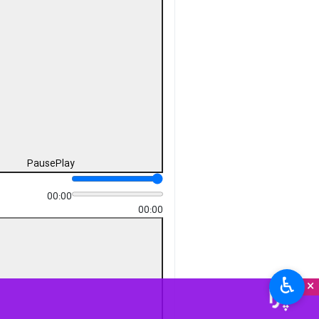
Pause
Play
00:00
-07:11
♿︎
×