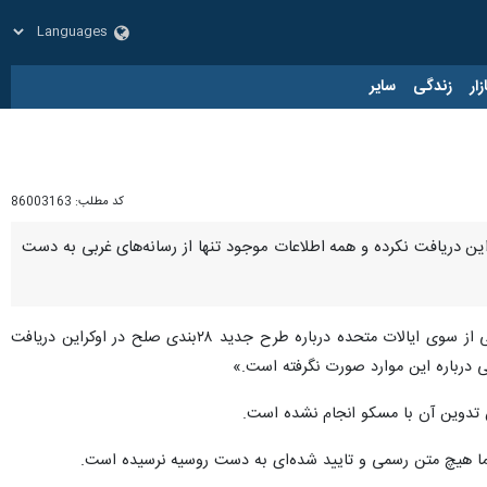
زار
زندگی
سایر
کد مطلب:
86003163