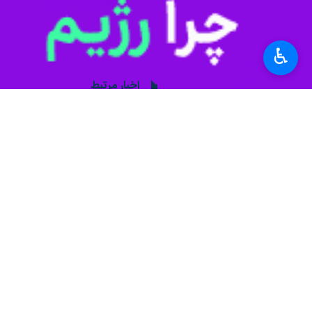
♿︎
رسیده است.
به گزارش ایرنا
نکرده است. او گفت: «نه، ما هیچ چیز رس
پسکوف افزود که روسیه تنها از طریق گز
به گفته او، کرملین از برخی اصلاحات 
براساس جزئیاتی که رسانه‌های غربی منت
شد؛ در مقابل، کی‌یف تضمین‌های امنیتی ا