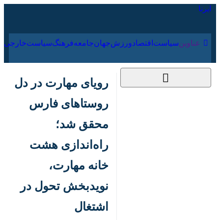
۱۷ مرداد ۱۴۰۵
عناوین‌
سیاست
اقتصاد
ورزش
جهان
جامعه
فرهنگ
سیا
رویای مهارت در دل
روستاهای فارس
محقق شد؛ راه‌اندازی
هشت خانه مهارت،
نویدبخش تحول در
اشتغال
۳۰ آبان ۱۴۰۴، ۱۷:۱۲
کد مطلب:
86003154