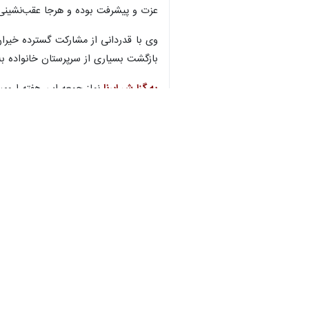
انتخابات، نماد مردم‌سالاری و وح
سخنان رييس جمهوري در سازمان ملل
♿︎
وی افزود: همگرایی و استحکام روابط دو
حجت الاسلام والمسلمین قریشی با اشاره
چند ماه قبل، هم‌زمان با مذاکرات رسمی،
وی اضافه کرد: چنین رفتارهایی نشانه‌ای ا
نماینده ولی‌فقیه در آذربایجان‌غربی ب
عزت و پیشرفت بوده و هرجا عقب‌نشینی 
بازگشت بسیاری از سرپرستان خانواده ب
به گزارش ایرنا
نماز جمعه این هفته ارومی
استان‌ها
آذربایجان غربی