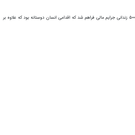
ست و می‌تواند سد محکمی در برابر توطئه‌های دشمنان باشد.
 را به همکاری بیشتر با آژانس بین‌المللی انرژی اتمی تشویق می‌کنند که
انشمندان کشورمان را به شهادت رساندند.
 و ایجاد جسارت بیشتر برای دشمن می شود اضافه کرد: همواره نتیجه مقاومت
وی با قدردانی از مشارکت گسترده خیران در مراسم گلریزان در استان اضافه کرد: در این اقدام نیکوکارانه زمینه آزادی ۵۰۰ زندانی جرایم مالی فراهم شد که اقدامی انسان دوستانه بود که علاوه بر