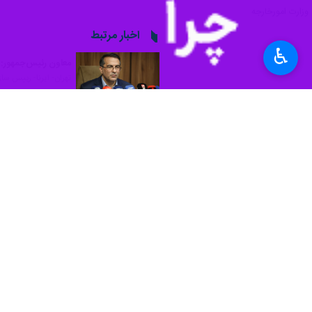
وزارت امورخارجه
اخبار مرتبط
♿︎
معاون رئیس‌جمهور: ا
تهران- ایرنا- رییس س
رفیع زاده: رکورد تم
تهران- ایرنا- رئیس س
رفیع زاده: رکورد تم
تهران- ایرنا- رئیس سا
نظر شما