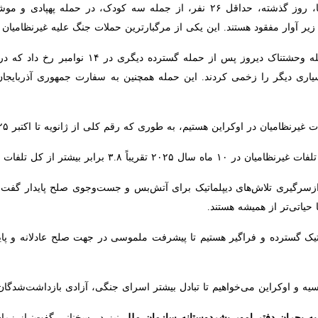
ل متحد در نشست شورای امنیت خواستار آتش‌بس کامل، فوری و بدون قید و شرط