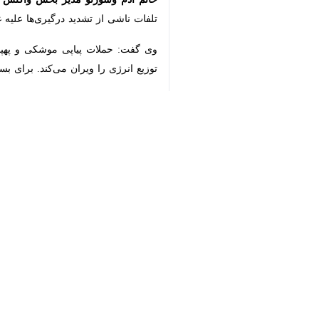
شدند.
♿︎
به گزارش خبرنگار
ایرنا
،
خانم کایوکو گوتو
حملات هوایی فدراسیون روسیه متحمل م
×
وی افزود: حملات گسترده به زیرساخت‌ه
سرمای شدید گذاشته است. بیمارستان‌ها
شدند. بسیاری همچنان زیر آوار مفقود هس
حداقل ۶ نفر را کشته و بسیاری د
آسیب می‌رساند.
وی تصریح کرد: ما نگران افزایش تلفات غیرنظامیان در اوک
به گفته کایوکو گوتو، در کی یف تعداد تلفات غیرنظامیان در ۱۰ ماه سال ۲۰۲۵ تقریباً .۸