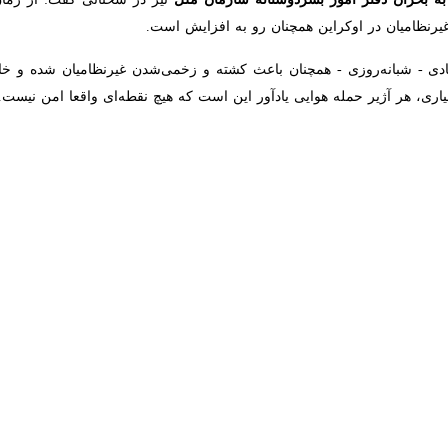
 مسول امور اروپا، آسیای مرکزی و قاره آمریکا
در سازمان ملل به شورای امنیت 
ی‌شوند.
ای انرژی اوکراین باعث خاموشی‌های گسترده و طولانی‌مدت برق در اکثر منا
، ساختمان‌های مسکونی، خطوط ریلی، مدارس، اماکن فرهنگی و دیپلماتیک و حت
کایوکو گوتو ادامه داد: طبق گزارش‌ها، روز گذشته، حداقل ۲۶ نفر، از جمله سه کو
تند. این یکی از مرگبارترین حملات جنگ علیه غیرنظامیان بود.
این مقام سازمان ملل ادامه داد: حمله وحشتناک دی
یگر را زخمی کردند. این حمله همچنین به سفارت جمهوری آذربایجان آسیب رساند و
راین هستیم، به طوری که رقم کلی از ژانویه تا اکتبر ۲۰۲۵ از کل تلفات سال گذشته فراتر رفته است.
۳ برابر بیشتر از کل تلفات سال ۲۰۲۴ بود.