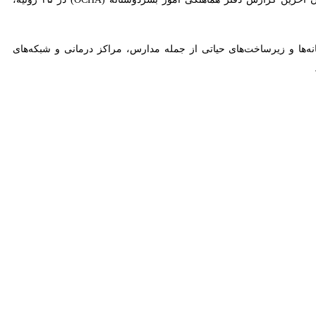
سازمان ملل گفت: شهروندان اوکراینی همچنان بیشترین آسیب را از تشدید
طق کشور شده و میلیون‌ها نفر را بدون گرمایش، آب و حمل‌ونقل عمومی در
ی مهدکودک‌ها هدف قرار گرفته‌اند.
دک، در حمله پهپادی و موشکی روسیه به شهر غربی ترنوپیل کشته شدند. دهها نفر دیگر، از جمله کودکان، زخمی
روز پس از حمله گسترده دیگری در ۱۴ نوامبر رخ داد که در آن صدها پهپاد روسی و موشک‌های زیادی به کیف اصابت کردند و طبق گزارش‌ها
 این دومین حادثه‌ای است که در ماه‌های اخیر به اماکن دیپلماتیک در پایتخت