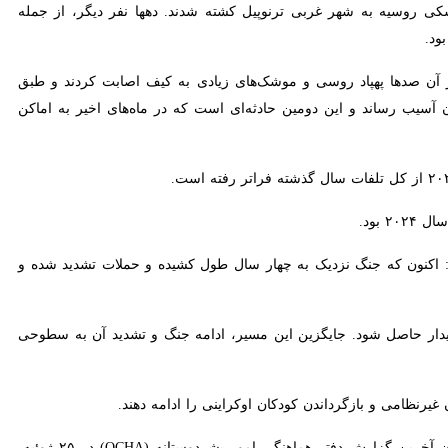
، به عنوان اولین گام به سوی صلحی عادلانه، جامع و پایدار در اوکراین