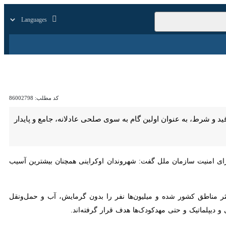
زار
زندگی
سایر
کد مطلب:
86002798