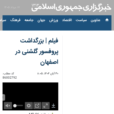
۱۷ مرداد ۱۴۰۵
عناوین‌
سیاست
اقتصاد
ورزش
جهان
جامعه
فرهنگ
سیاس
فیلم | بزرگداشت
پروفسور گلشنی در
اصفهان
۳۰ آبان ۱۴۰۴، ۸:۰۵
کد مطلب:
86002792
Unmute
Settings
PIP
Enter
Download