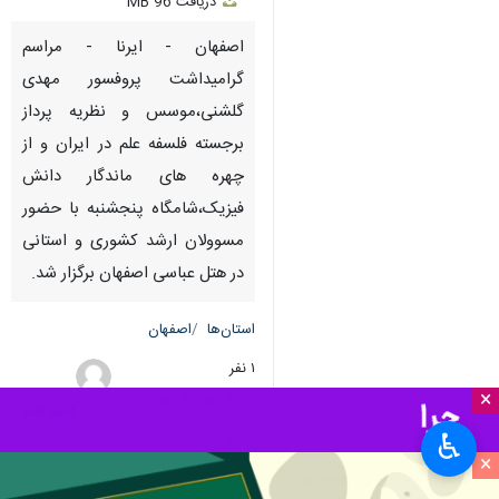
دریافت
96 MB
fullscreen
اصفهان - ایرنا - مراسم
گرامیداشت پروفسور مهدی
گلشنی،موسس و نظریه پرداز
برجسته فلسفه علم در ایران و از
چهره های ماندگار دانش
فیزیک،شامگاه پنجشنبه با حضور
مسوولان ارشد کشوری و استانی
در هتل عباسی اصفهان برگزار شد.
استان‌ها
اصفهان
۱ نفر
×
کاظم قانع
♿︎
×