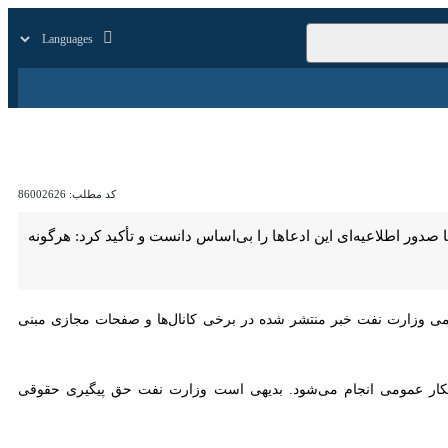
ایرنا TV
بازار
زندگی
سایر
کد مطلب:
86002626