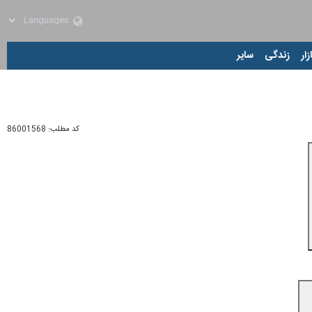
زار
زندگی
سایر
کد مطلب:
86001568