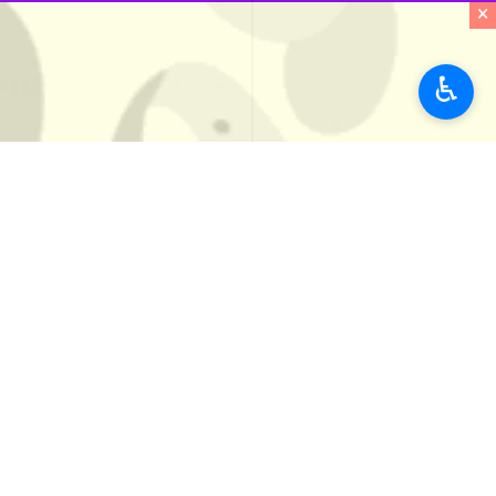
×
Unmute
Settings
PIP
Enter
Download
دریافت
80 MB
♿︎
fullscreen
اردبیل - ایرنا - معاون هماهنگی امور 
توسعه صادرات، از آماده شدن ۳۰۴ فرصت سرمایه‌گذاری به ارزش ۲۵۰ همت برای ارائه به سرمایه‌گذاران و کارآفرینان داخلی و خارجی خبر داد.
استان‌ها
اردبیل
۱ نفر
برچسب‌ها
سرمایه گذاری
استانداری اردبیل
صادرات غیر نفتی
سرمایه گذاری خارجی