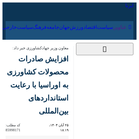
۱۵ مرداد ۱۴۰۵
عناوین‌
سیاست
اقتصاد
ورزش
جهان
جامعه
فرهنگ
سیا
معاون وزیر جهادکشاورزی خبر داد:
افزایش صادرات
محصولات کشاورزی
به اوراسیا با رعایت
استانداردهای
بین‌المللی
۲۵ آبان ۱۴۰۴، ۱۸:۱۹
کد مطلب:
85998171
ساری- ایرنا- رییس سازمان