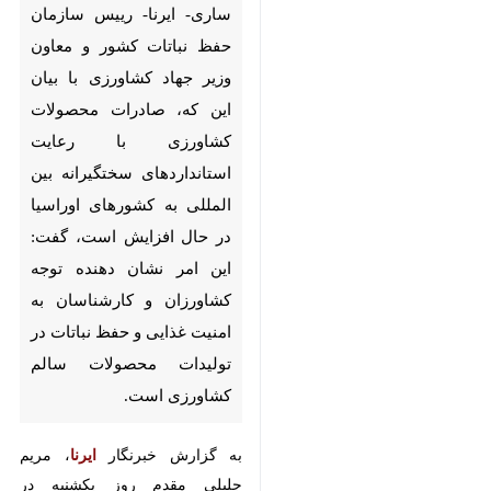
حفظ نباتات کشور و معاون وزیر
جهاد کشاورزی با بیان این که،
صادرات محصولات کشاورزی با
رعایت استانداردهای سختگیرانه
بین المللی به کشورهای اوراسیا
در حال افزایش است، گفت: این
امر نشان دهنده توجه کشاورزان
و کارشناسان به امنیت غذایی و
حفظ نباتات در تولیدات
محصولات سالم کشاورزی
است.
به گزارش خبرنگار
ایرنا
، مریم جلیلی
مقدم روز یکشنبه در نشست
تخصصی گیاه پزشکی مازندران در
ساری با اظهار این که واردات سموم