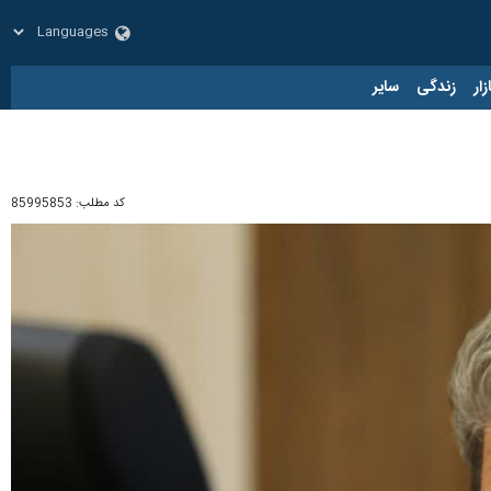
زار
زندگی
سایر
کد مطلب:
85995853