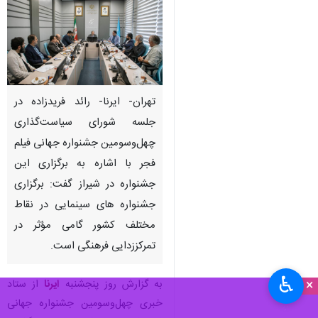
تهران- ایرنا- رائد فریدزاده در
جلسه شورای سیاست‌گذاری
چهل‌وسومین جشنواره جهانی فیلم
فجر با اشاره به برگزاری این
جشنواره در شیراز گفت: برگزاری
جشنواره های سینمایی در نقاط
مختلف کشور گامی مؤثر در
تمرکززدایی فرهنگی است.
♿︎
×
به گزارش روز پنجشنبه
ایرنا
از ستاد
خبری چهل‌وسومین جشنواره جهانی