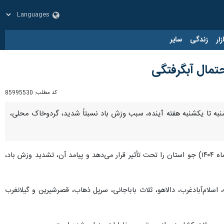
زار
زندگی
سایر
تمال آبگرفتگی
کد مطلب:
85995530