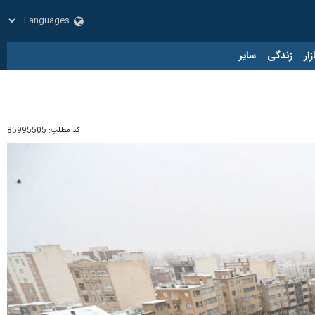
زار
زندگی
سایر
کد مطلب:
85995505