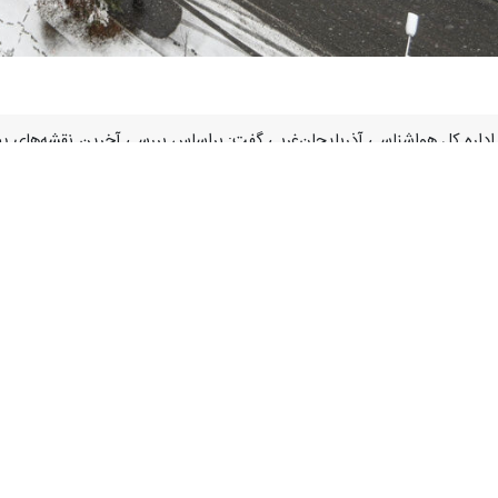
ی اداره کل هواشناسی آذربایجان‌غربی گفت: براساس بررسی آخرین نقشه‌های پیش‌
ا خبرنگار
ایرنا
افزود: بارش متناوب باران (در ارتفاعات و مناطق سردسیر ب
سامانه اواخر وقت دوشنبه است و اثرات مخاطره شامل احتمال آبگرفتگی معاب
اسی آذربایجان‌غربی گفت: آمادگی دستگاه‌های عضو ستاد مدیریت بحران، اح
ت‌های کوهنوردی، پاکسازی دهانه پل‌ها و لایروبی کانال‌ها و آب‌روها، تنظیم د