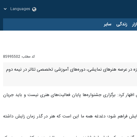
زار
زندگی
سایر
کد مطلب:
85995502