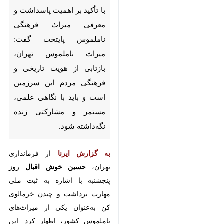
معرفی میراث فرهنگی ناملموس
پایتخت گفت: میراث ناملموس
تهران، بازتابی از هویت تاریخی و
فرهنگی مردم این سرزمین است و
باید با نگاهی علمی، مستمر و
مشارکتی زنده نگه‌داشته شود.
به گزارش ایرنا
از فرمانداری تهران،
حسین خوش‌ اقبال
روز پنجشنبه با
اشاره به ثبت ملی مهارت برداشت و
چیدن خرمالوی کن به‌عنوان یکی از
میراث‌های ناملموس کشور، اظهار کرد:
این مهارت در بهمن‌ماه سال ۱۳۹۸ با
شماره ۲۰۹۹ در فهرست میراث ملی
ناملموس ایران به ثبت رسیده است؛
♿︎
این ثبت، نمادی از دانش بومی،
فرهنگ کشاورزی و سبک زندگی سنتی