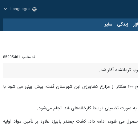
زار
زندگی
سایر
کد مطلب:
85995461