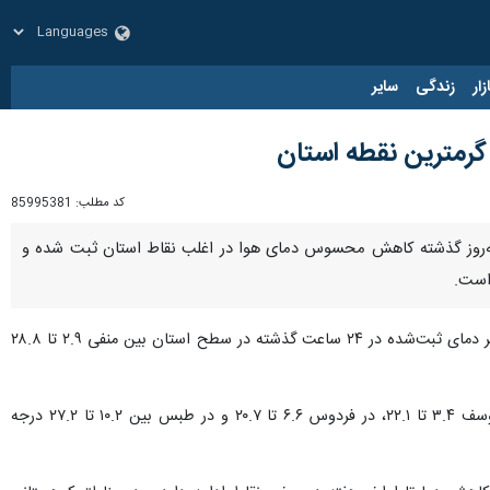
زار
زندگی
سایر
گرمترین نقطه استان
کد مطلب:
85995381