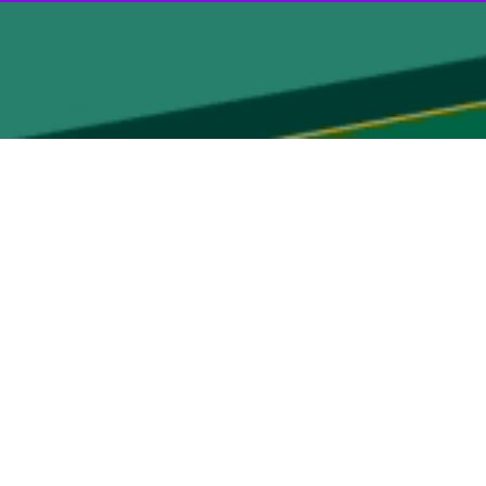
انه‌روز گذشته کاهش محسوس دمای هوا در اغلب نقاط استان ثبت شده و
افزود: بر اساس داده‌های ایستگاه‌های هواشناسی، حداقل و حداکثر دمای ثبت‌شده در ۲۴ ساعت گذشته در سطح استان بین منفی ۲.۹ تا ۲۸.۸
وی اظهار کرد: در این بازه زمانی، کمینه دما در بیرجند منفی ۰.۳ و بیشینه آن ۲۲.۳ درجه، در قاین ۰.۴ تا ۲۱.۶، در خوسف ۳.۴ تا ۲۲.۱، در فردوس ۶.۶ تا ۲۰.۷ و در طبس بین ۱۰.۲ تا ۲۷.۲ درجه
اهش دما تا اواخر هفته در برخی نقاط ادامه دارد و در مناطق کوهستانی
 و شرقی استان پیش‌بینی می‌شود و کشاورزان باید تمهیدات لازم برای محافظت از محصولات خود را در برابر