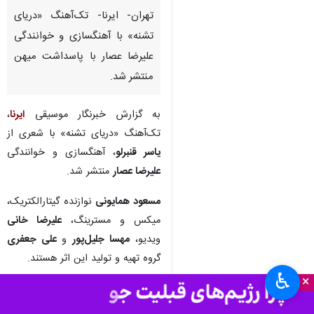
تهران- ایرنا- تک‌آهنگ «دریای
تشنه» با آهنگسازی و خوانندگی
علیرضا عصار با پاسداشت میهن
منتشر شد.
به گزارش خبرنگار موسیقی
ایرنا
،
تک‌آهنگ «دریای تشنه» با شعری از
یاسر قنبرلو
، آهنگسازی و خوانندگی
علیرضا عصار
منتشر شد.
مسعود همایونی
نوازنده گیتارالکتریک،
میکس و مسترینگ،
علیرضا خانی
ویدیو،
مهسا جلیل‌پور
و
علی جعفری
گروه تهیه و تولید این اثر هستند.
♿︎
×
علیرضا عصار خواننده پیشکسوت
موسیقی پاپ شامگاه چهارشنبه (۲۱