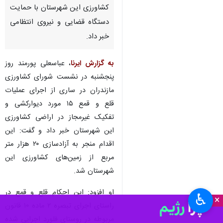
کشاورزی این شهرستان با حمایت
دستگاه قضایی و نیروی انتظامی
خبر داد.
به گزارش ایرنا
، عباسعلی پورمند روز
پنجشنبه در نشست شورای کشاورزی
مازندران در ساری از اجرای عملیات
قلع و قمع ۱۵ مورد دیوارکشی و
تفکیک غیرمجاز در اراضی کشاورزی
این شهرستان خبر داد و گفت: این
اقدام منجر به آزادسازی ۲۰ هزار متر
مربع از زمین‌های کشاورزی این
شهرستان شد.
او افزود: این احکام قلع و قمع در
♿︎
×
راستای اجرای تبصره ۲ ماده ۱۰ قانون
مربوطه در روستای فلورد اجرایی شده