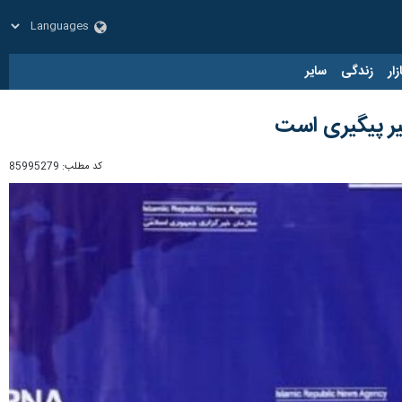
زار
زندگی
سایر
یر پیگیری است
کد مطلب:
85995279