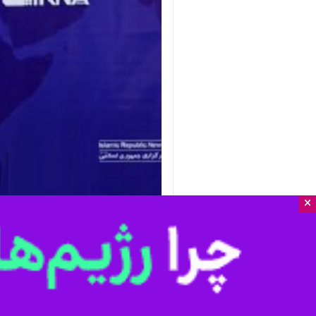
×
ساری- ایرنا- استاندار مازندران گفت: